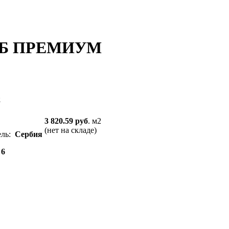
УБ ПРЕМИУМ
2
3 820.59 руб
. м2
(нет на складе)
ель:
Сербия
:
6