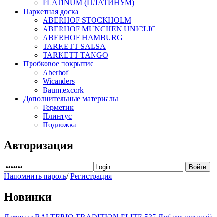
PLATINUM (ПЛАТИНУМ)
Паркетная доска
ABERHOF STOCKHOLM
ABERHOF MUNCHEN UNICLIC
ABERHOF HAMBURG
TARKETT SALSA
TARKETT TANGO
Пробковое покрытие
Aberhof
Wicanders
Baumtexcork
Дополнительные материалы
Герметик
Плинтус
Подложка
Авторизация
Напомнить пароль
/
Регистрация
Новинки
Ламинат BALTERIO TRADITION ELITE 537 Дуб закаленный