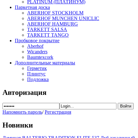
PLATINUM (ПЛАТИНУМ)
Паркетная доска
ABERHOF STOCKHOLM
ABERHOF MUNCHEN UNICLIC
ABERHOF HAMBURG
TARKETT SALSA
TARKETT TANGO
Пробковое покрытие
Aberhof
Wicanders
Baumtexcork
Дополнительные материалы
Герметик
Плинтус
Подложка
Авторизация
Напомнить пароль
/
Регистрация
Новинки
Ламинат BALTERIO TRADITION ELITE 537 Дуб закаленный